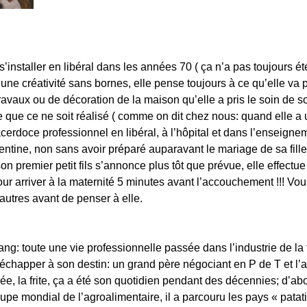
installer en libéral dans les années 70 ( ça n’a pas toujours été 
ne créativité sans bornes, elle pense toujours à ce qu’elle va pou
 travaux ou de décoration de la maison qu’elle a pris le soin de
e que ce ne soit réalisé ( comme on dit chez nous: quand elle a u
acerdoce professionnel en libéral, à l’hôpital et dans l’enseign
entine, non sans avoir préparé auparavant le mariage de sa fil
n premier petit fils s’annonce plus tôt que prévue, elle effect
our arriver à la maternité 5 minutes avant l’accouchement !!! Vo
autres avant de penser à elle.
ang: toute une vie professionnelle passée dans l’industrie de l
pas échapper à son destin: un grand père négociant en P de T et l
rée, la frite, ça a été son quotidien pendant des décennies; d’ab
pe mondial de l’agroalimentaire, il a parcouru les pays « patat